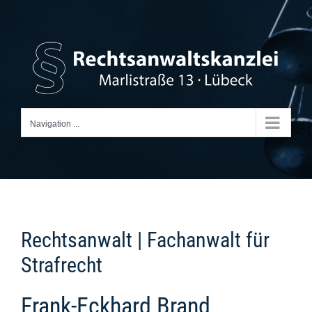
Skip
to
content
Navigation ...
Rechtsanwalt | Fachanwalt für
Strafrecht
Frank-Eckhard Brand